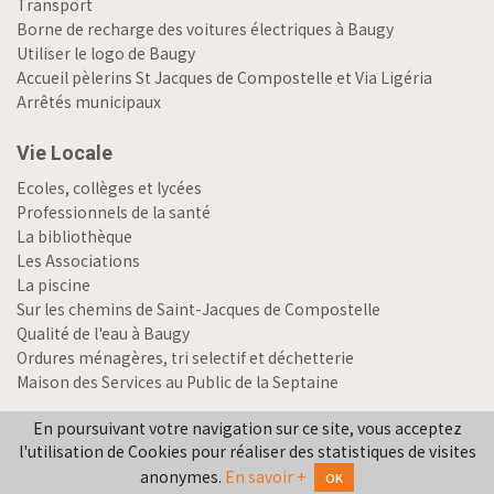
Transport
Borne de recharge des voitures électriques à Baugy
Utiliser le logo de Baugy
Accueil pèlerins St Jacques de Compostelle et Via Ligéria
Arrêtés municipaux
Vie Locale
Ecoles, collèges et lycées
Professionnels de la santé
La bibliothèque
Les Associations
La piscine
Sur les chemins de Saint-Jacques de Compostelle
Qualité de l'eau à Baugy
Ordures ménagères, tri selectif et déchetterie
Maison des Services au Public de la Septaine
En poursuivant votre navigation sur ce site, vous acceptez
Artisans, commerçants et services
l'utilisation de Cookies pour réaliser des statistiques de visites
Consulter la liste des professionnels de commune
anonymes.
En savoir +
OK